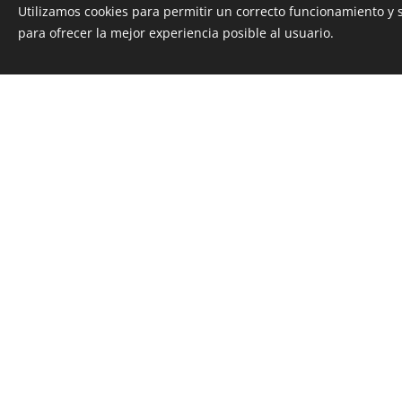
Número de teléfono
Utilizamos cookies para permitir un correcto funcionamiento y
para ofrecer la mejor experiencia posible al usuario.
Hotel / Apartamento
Adultos
Niños
Observaciones