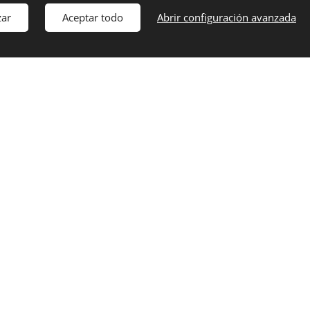
Correo:
info@fuerteexplorer.com
zar
Aceptar todo
Abrir configuración avanzada
Horario:
9:00h a 21:00h