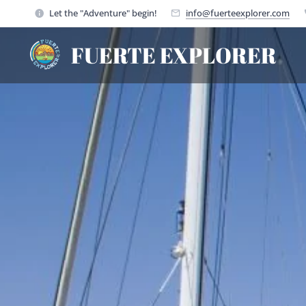
Let the "Adventure" begin!
info@fuerteexplorer.com
FUERTE EXPLORER