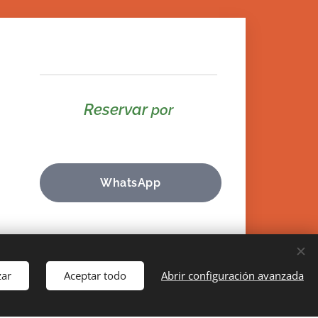
Reservar
por
WhatsApp
*Si necesitas información para
eventos y grupos privados, no
zar
Aceptar todo
Abrir configuración avanzada
dudes en consultarnos
.