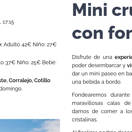
Mini c
, 17:15
con fon
e:
Adulto 42€ Niño: 27€
Disfrute de una
experi
o 37€ Niño: 25€ Bebé:
poder desembarcar y
vi
dar un mini paseo en b
e, Corralejo, Cotillo
una bebida a bordo.
 domingo.
Fondearemos durante
maravillosas calas de
damos de comer a los
cristalinas.