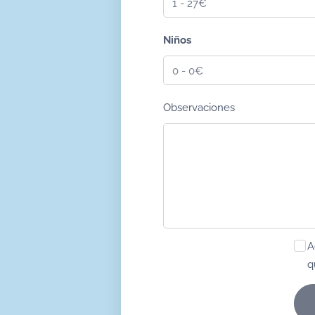
Niños
Observaciones
A
q